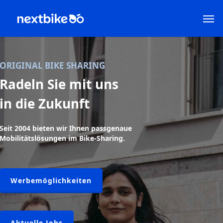
Skip
Men
to
main
content
ORIGINAL BIKE SHARING
Radeln Sie mit uns
in die Zukunft
Seit 2004 bieten wir Ihnen passgenaue
Mobilitätslösungen im Bike-Sharing.
Werbemöglichkeiten
Aktuelle Jobs